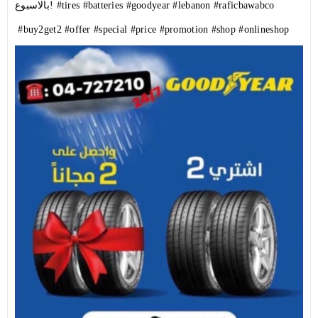
بالاسبوع!
#tires
#batteries
#goodyear
#lebanon
#raficbawabco
#buy2get2
#offer
#special
#price
#promotion
#shop
#onlineshop