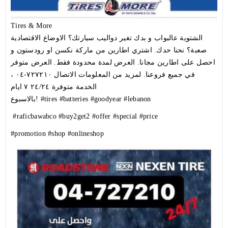
Tires & More
الشتوية عالبواب و بدك تغير دواليب سيارتك؟ الاوضاع الاقتصادية
صعبة؟ نحنا حدك. اشتري اطارين من ماركة نكسن او رودستون و
احصل على اطارين مجانا. العرض لمدة محدودة فقط. العرض متوفر
في جميع فروعنا. لمزيد من المعلومات الاتصال ٧٢٧٢١٠-٠٤ ،
الخدمة متوفرة ٢٤/٢٤ ٧ ايام
بالاسبوع!
#tires
#batteries
#goodyear
#lebanon
#raficbawabco
#buy2get2
#offer
#special
#price
#promotion
#shop
#onlineshop