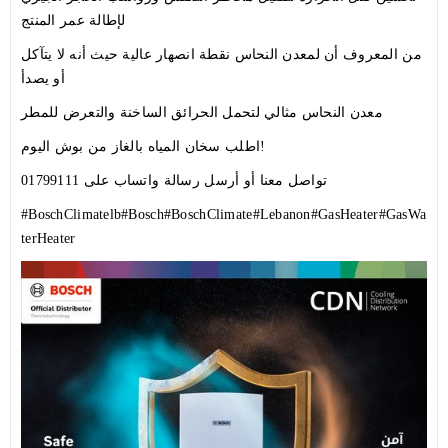
لإطالة عمر المنتج
من المعروف أن لمعدن النحاس نقطة انصهار عالية حيث أنه لا يتآكل
أو يصدأ
معدن النحاس مثالي لتحمل الحرائق الساخنة والتعرض للمطر
اطلب سخان المياه بالغاز من بوش اليوم!
تواصل معنا أو أرسل رسالة واتساب على 01799111
#BoschClimatelb
#Bosch
#BoschClimate
#Lebanon
#GasHeater
#GasWa
terHeater